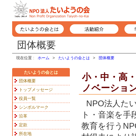
団体概要
現在位置 :
ホーム
>
たいようの会とは
>
団体概要
たいようの会とは
小・中・高
団体概要
ノベーショ
トップメッセージ
役員一覧
NPO法人た
シンボルマーク
ト・音楽を手
沿革
教育を行うNP
定款
所在地